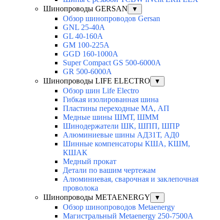
Шинопроводы GERSAN
▼
Обзор шинопроводов Gersan
GNL 25-40A
GL 40-160A
GM 100-225A
GGD 160-1000A
Super Compact GS 500-6000A
GR 500-6000A
Шинопроводы LIFE ELECTRO
▼
Обзор шин Life Electro
Гибкая изолированная шина
Пластины переходные МА, АП
Медные шины ШМТ, ШММ
Шинодержатели ШК, ШПП, ШПР
Алюминиевые шины АД31Т, АД0
Шинные компенсаторы КША, КШМ,
КШАК
Медный прокат
Детали по вашим чертежам
Алюминиевая, cварочная и заклепочная
проволока
Шинопроводы METAENERGY
▼
Обзор шинопроводов Metaenergy
Магистральный Metaenergy 250-7500A