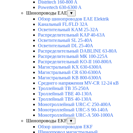
Distritech 160-800 A
Powertech 630-6300 A
Шинопроводы EAE
▼
Обзор шинопроводов EAE Elektrik
Канальный FL/FLD 32A
Осветительный KAM 25-32А
Распределительный KAP 40-63A
Осветительный SL 25-40А
Осветительный DL 25-40А
Распределительный DABLINE 63-80A
Распределительный МК 100-225А
Распределительный KO-II 160-800А
Магистральный KX 630-6300А
Магистральный CR 630-6300А
Магистральный KB 800-6300А
Среднего напряжения MV-CR 12-24 кВ
Троллейный TB 35-250A
Троллейный TBE 40-130A
Троллейный TBS 40-130A
Монотроллейный URC-C 250-400A
Монотроллейный URC-S 90-140A
Монотроллейный URC-A 500-1000A
Шинопроводы EKF
▼
Обзор шинопроводов EKF
Шинопровод магистральный