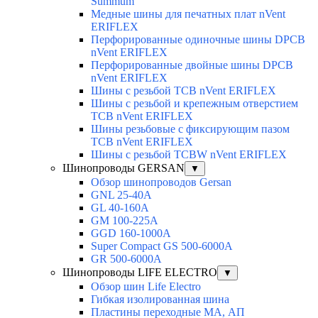
Summum
Медные шины для печатных плат nVent
ERIFLEX
Перфорированные одиночные шины DPCB
nVent ERIFLEX
Перфорированные двойные шины DPCB
nVent ERIFLEX
Шины с резьбой TCB nVent ERIFLEX
Шины с резьбой и крепежным отверстием
TCB nVent ERIFLEX
Шины резьбовые с фиксирующим пазом
TCB nVent ERIFLEX
Шины с резьбой TCBW nVent ERIFLEX
Шинопроводы GERSAN
▼
Обзор шинопроводов Gersan
GNL 25-40A
GL 40-160A
GM 100-225A
GGD 160-1000A
Super Compact GS 500-6000A
GR 500-6000A
Шинопроводы LIFE ELECTRO
▼
Обзор шин Life Electro
Гибкая изолированная шина
Пластины переходные МА, АП