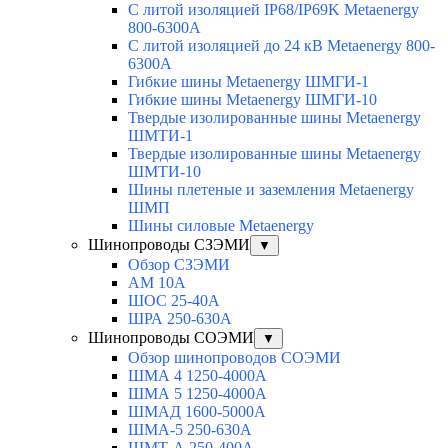
С литой изоляцией IP68/IP69K Metaenergy
800-6300A
С литой изоляцией до 24 кВ Metaenergy 800-
6300A
Гибкие шины Metaenergy ШМГИ-1
Гибкие шины Metaenergy ШМГИ-10
Твердые изолированные шины Metaenergy
ШМТИ-1
Твердые изолированные шины Metaenergy
ШМТИ-10
Шины плетеные и заземления Metaenergy
ШМП
Шины силовые Metaenergy
Шинопроводы СЗЭМИ
▼
Обзор СЗЭМИ
АМ 10А
ШОС 25-40А
ШРА 250-630А
Шинопроводы СОЭМИ
▼
Обзор шинопроводов СОЭМИ
ШМА 4 1250-4000А
ШМА 5 1250-4000А
ШМАД 1600-5000А
ШМА-5 250-630А
ШМТ-А 250-400А