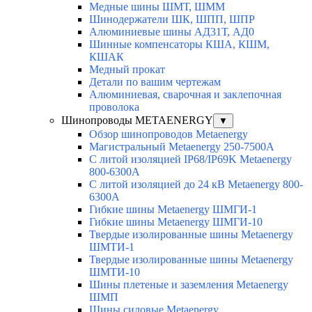
Медные шины ШМТ, ШММ
Шинодержатели ШК, ШПП, ШПР
Алюминиевые шины АД31Т, АД0
Шинные компенсаторы КША, КШМ,
КШАК
Медный прокат
Детали по вашим чертежам
Алюминиевая, cварочная и заклепочная
проволока
Шинопроводы METAENERGY
▼
Обзор шинопроводов Metaenergy
Магистральный Metaenergy 250-7500A
С литой изоляцией IP68/IP69K Metaenergy
800-6300A
С литой изоляцией до 24 кВ Metaenergy 800-
6300A
Гибкие шины Metaenergy ШМГИ-1
Гибкие шины Metaenergy ШМГИ-10
Твердые изолированные шины Metaenergy
ШМТИ-1
Твердые изолированные шины Metaenergy
ШМТИ-10
Шины плетеные и заземления Metaenergy
ШМП
Шины силовые Metaenergy