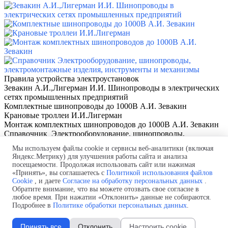
Правила устройства электроустановок
Зевакин А.И.,Лигерман И.И. Шинопроводы в электрических
сетях промышленных предприятий
Комплектные шинопроводы до 1000В А.И. Зевакин
Крановые троллеи И.И.Лигерман
Монтаж комплектных шинопроводов до 1000В А.И. Зевакин
Справочник Электрооборудование, шинопроводы,
электромонтажные изделия, инструменты и механизмы
Мы используем файлы cookie и сервисы веб-аналитики (включая
Яндекс.Метрику) для улучшения работы сайта и анализа
Производство и поставка шинных мостов.
посещаемости. Продолжая использовать сайт или нажимая
Проект бесплатно! Быстро и в
срок!
Монтаж "под ключ"!
«Принять», вы соглашаетесь с
Политикой использования файлов
Телефон:
+7 (843) 250-44-56
Cookie
, и даете
Согласие на обработку персональных данных
.
Почта:
Shm@selectprom.ru
Обратите внимание, что вы можете отозвать свое согласие в
Политика обработки персональных данных
любое время. При нажатии «Отклонить» данные не собираются.
Подробнее в
Политике обработки персональных данных
.
Согласие на обработку персональных данных
Политика использования файлов cookie
Изменить настройки cookie
Принять все
Отклонить
Настроить cookie