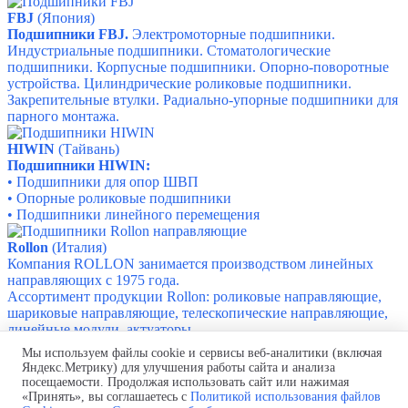
FBJ
(Япония)
Подшипники FBJ.
Электромоторные подшипники.
Индустриальные подшипники.
Стоматологические
подшипники.
Корпусные подшипники.
Опорно-поворотные
устройства.
Цилиндрические роликовые подшипники.
Закрепительные втулки.
Радиально-упорные подшипники для
парного монтажа.
HIWIN
(Тайвань)
Подшипники HIWIN:
•
Подшипники для опор ШВП
•
Опорные роликовые подшипники
•
Подшипники линейного перемещения
Rollon
(Италия)
Компания ROLLON занимается производством линейных
направляющих с 1975 года.
Ассортимент продукции Rollon: р
оликовые направляющие,
ш
ариковые направляющие, т
елескопические направляющие,
л
инейные модули, актуаторы
Мы используем файлы cookie и сервисы веб-аналитики (включая
Яндекс.Метрику) для улучшения работы сайта и анализа
Производство и поставка шинных мостов.
посещаемости. Продолжая использовать сайт или нажимая
Проект бесплатно! Быстро и в
срок!
Монтаж "под ключ"!
«Принять», вы соглашаетесь с
Политикой использования файлов