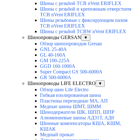
Шины с резьбой TCB nVent ERIFLEX
Шины с резьбой и крепежным отверстием
TCB nVent ERIFLEX
Шины резьбовые с фиксирующим пазом
TCB nVent ERIFLEX
Шины с резьбой TCBW nVent ERIFLEX
Шинопроводы GERSAN
▼
Обзор шинопроводов Gersan
GNL 25-40A
GL 40-160A
GM 100-225A
GGD 160-1000A
Super Compact GS 500-6000A
GR 500-6000A
Шинопроводы LIFE ELECTRO
▼
Обзор шин Life Electro
Гибкая изолированная шина
Пластины переходные МА, АП
Медные шины ШМТ, ШММ
Шинодержатели ШК, ШПП, ШПР
Алюминиевые шины АД31Т, АД0
Шинные компенсаторы КША, КШМ,
КШАК
Медный прокат