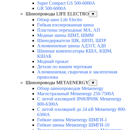
Super Compact GS 500-6000A
GR 500-6000A
Шинопроводы LIFE ELECTRO
▼
Обзор шин Life Electro
Гибкая изолированная шина
Пластины переходные МА, АП
Медные шины ШМТ, ШММ
Шинодержатели ШК, ШПП, ШПР
Алюминиевые шины АД31Т, АД0
Шинные компенсаторы КША, КШМ,
КШАК
Медный прокат
Детали по вашим чертежам
Алюминиевая, cварочная и заклепочная
проволока
Шинопроводы METAENERGY
▼
Обзор шинопроводов Metaenergy
Магистральный Metaenergy 250-7500A
С литой изоляцией IP68/IP69K Metaenergy
800-6300A
С литой изоляцией до 24 кВ Metaenergy 800-
6300A
Гибкие шины Metaenergy ШМГИ-1
Гибкие шины Metaenergy ШМГИ-10