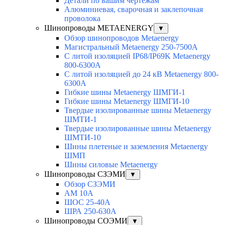
Детали по вашим чертежам
Алюминиевая, cварочная и заклепочная
проволока
Шинопроводы METAENERGY
▼
Обзор шинопроводов Metaenergy
Магистральный Metaenergy 250-7500A
С литой изоляцией IP68/IP69K Metaenergy
800-6300A
С литой изоляцией до 24 кВ Metaenergy 800-
6300A
Гибкие шины Metaenergy ШМГИ-1
Гибкие шины Metaenergy ШМГИ-10
Твердые изолированные шины Metaenergy
ШМТИ-1
Твердые изолированные шины Metaenergy
ШМТИ-10
Шины плетеные и заземления Metaenergy
ШМП
Шины силовые Metaenergy
Шинопроводы СЗЭМИ
▼
Обзор СЗЭМИ
АМ 10А
ШОС 25-40А
ШРА 250-630А
Шинопроводы СОЭМИ
▼