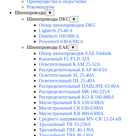
Преимущества и недостатки
Рекомендуем
Шинопроводы
▼
Шинопроводы DKC
▼
Обзор шинопроводов DKC
Lightech 25-40 A
Distritech 160-800 A
Powertech 630-6300 A
Шинопроводы EAE
▼
Обзор шинопроводов EAE Elektrik
Канальный FL/FLD 32A
Осветительный KAM 25-32А
Распределительный KAP 40-63A
Осветительный SL 25-40А
Осветительный DL 25-40А
Распределительный DABLINE 63-80A
Распределительный МК 100-225А
Распределительный KO-II 160-800А
Магистральный KX 630-6300А
Магистральный CR 630-6300А
Магистральный KB 800-6300А
Среднего напряжения MV-CR 12-24 кВ
Троллейный TB 35-250A
Троллейный TBE 40-130A
Троллейный TBS 40-130A