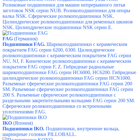
Роликовые подшипники для машин непрерывного литья
заготовок NSK серии NUB.
Роликоподшипники для опоры
валка NSK. С
ферические роликоподшипники NSK.
Цилиндрические роликоподшипники для ременных шкивов
NSK.
Цилиндрические подшипники NSK серии Е.
FAG
(Германия)
Подшипники FAG.
Шарикоподшипники с керамическим
покрытием FAG серии 6200, 6300.
Цилиндрические
роликоподшипники с керамическим покрытием FAG серии
NU, NJ, F.
Конические роликоподшипники с керамическим
покрытием FAG серии F, Z.
Гибридные радиальные
шарикоподшипники FAG серии HC6000, HC6200.
Гибридные
цилиндрические роликоподшипники FAG серии HCN1000.
Разъемные сферические роликоподшипники FAG серии 200
SM.
Разъемные сферические роликоподшипники FAG серии
200 S.
Разъемные сферические роликоподшипники с
раздельными закрепительными кольцами FAG серии 200 SM.
Сферические роликоподшипники со встроенными
уплотнениями FAG.
IKO
(Япония)
Подшипники IKO.
Подшипники, в
нутренние кольца,
ш
арнирные головки PILLOBALL.