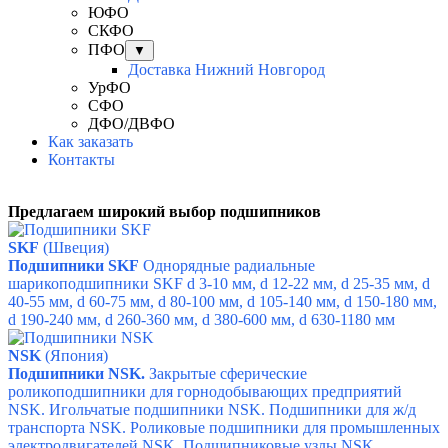
ЮФО
СКФО
ПФО
▼
Доставка Нижний Новгород
УрФО
СФО
ДФО/ДВФО
Как заказать
Контакты
Предлагаем широкий выбор подшипников
SKF
(Швеция)
Подшипники SKF
Однорядные радиальные
шарикоподшипники SKF d 3-10 мм,
d 12-22 мм,
d 25-35 мм,
d
40-55 мм,
d 60-75 мм,
d 80-100 мм,
d 105-140 мм,
d 150-180 мм,
d 190-240 мм,
d 260-360 мм,
d 380-600 мм,
d 630-1180 мм
NSK
(Япония)
Подшипники NSK.
Закрытые сферические
роликоподшипники для горнодобывающих предприятий
NSK.
Игольчатые подшипники NSK.
Подшипники для ж/д
транспорта NSK.
Роликовые подшипники для промышленных
электродвигателей NSK.
Подшипниковые узлы NSK.