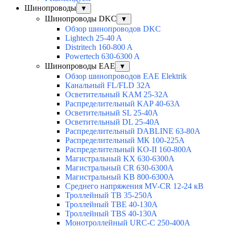
Шинопроводы
▼
Шинопроводы DKC
▼
Обзор шинопроводов DKC
Lightech 25-40 A
Distritech 160-800 A
Powertech 630-6300 A
Шинопроводы EAE
▼
Обзор шинопроводов EAE Elektrik
Канальный FL/FLD 32A
Осветительный KAM 25-32А
Распределительный KAP 40-63A
Осветительный SL 25-40А
Осветительный DL 25-40А
Распределительный DABLINE 63-80A
Распределительный МК 100-225А
Распределительный KO-II 160-800А
Магистральный KX 630-6300А
Магистральный CR 630-6300А
Магистральный KB 800-6300А
Среднего напряжения MV-CR 12-24 кВ
Троллейный TB 35-250A
Троллейный TBE 40-130A
Троллейный TBS 40-130A
Монотроллейный URC-C 250-400A