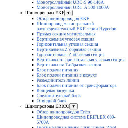
Монотроллейный URC-S 90-140A
Монотроллейный URC-A 500-1000A
Шинопроводы EKF
▼
Обзор шинопроводов EKF
Шинопровод магистральный
распределительный EKF серии Hyperion
Прямая секция магистральная
Вертикальная угловая секция
Горизонтальная угловая секция
Вертикальная Z-образная секция
Горизонтальная Z-образная секция
Вертикально-горизонтальная угловая секция
Вертикальная Т-образная секция
Блок подачи питания
Блок подачи питания в кожухе
Разъединитель линии
Блок подачи питания от трансформатора
Концевая заглушка
Соединительный блок
Отводной блок
Шинопроводы ERICO
▼
Обзор шинопроводов Erico
Шинопроводная система ERIFLEX 600-
5700A
Гибкие медные шины с изоляцией nVent