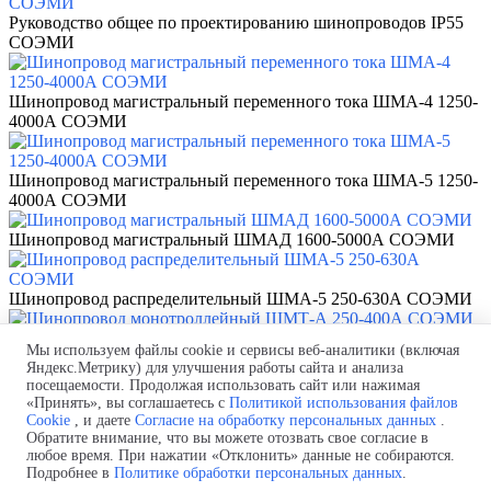
Руководство общее по проектированию шинопроводов IP55
СОЭМИ
Шинопровод магистральный переменного тока ШМА-4 1250-
4000А СОЭМИ
Шинопровод магистральный переменного тока ШМА-5 1250-
4000А СОЭМИ
Шинопровод магистральный ШМАД 1600-5000А СОЭМИ
Шинопровод распределительный ШМА-5 250-630А СОЭМИ
Шинопровод монотроллейный ШМТ-А 250-400А СОЭМИ
Мы используем файлы cookie и сервисы веб-аналитики (включая
Яндекс.Метрику) для улучшения работы сайта и анализа
Производство и поставка шинных мостов.
посещаемости. Продолжая использовать сайт или нажимая
Проект бесплатно! Быстро и в
срок!
Монтаж "под ключ"!
«Принять», вы соглашаетесь с
Политикой использования файлов
Телефон:
+7 (843) 250-44-56
Cookie
, и даете
Согласие на обработку персональных данных
.
Почта:
Shm@selectprom.ru
Обратите внимание, что вы можете отозвать свое согласие в
Политика обработки персональных данных
любое время. При нажатии «Отклонить» данные не собираются.
Подробнее в
Политике обработки персональных данных
.
Согласие на обработку персональных данных