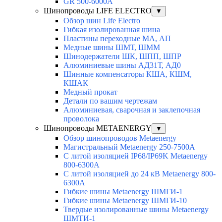
GR 500-6000A
Шинопроводы LIFE ELECTRO
▼
Обзор шин Life Electro
Гибкая изолированная шина
Пластины переходные МА, АП
Медные шины ШМТ, ШММ
Шинодержатели ШК, ШПП, ШПР
Алюминиевые шины АД31Т, АД0
Шинные компенсаторы КША, КШМ,
КШАК
Медный прокат
Детали по вашим чертежам
Алюминиевая, cварочная и заклепочная
проволока
Шинопроводы METAENERGY
▼
Обзор шинопроводов Metaenergy
Магистральный Metaenergy 250-7500A
С литой изоляцией IP68/IP69K Metaenergy
800-6300A
С литой изоляцией до 24 кВ Metaenergy 800-
6300A
Гибкие шины Metaenergy ШМГИ-1
Гибкие шины Metaenergy ШМГИ-10
Твердые изолированные шины Metaenergy
ШМТИ-1