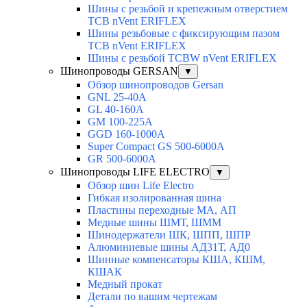
Шины с резьбой и крепежным отверстием
TCB nVent ERIFLEX
Шины резьбовые с фиксирующим пазом
TCB nVent ERIFLEX
Шины с резьбой TCBW nVent ERIFLEX
Шинопроводы GERSAN
▼
Обзор шинопроводов Gersan
GNL 25-40A
GL 40-160A
GM 100-225A
GGD 160-1000A
Super Compact GS 500-6000A
GR 500-6000A
Шинопроводы LIFE ELECTRO
▼
Обзор шин Life Electro
Гибкая изолированная шина
Пластины переходные МА, АП
Медные шины ШМТ, ШММ
Шинодержатели ШК, ШПП, ШПР
Алюминиевые шины АД31Т, АД0
Шинные компенсаторы КША, КШМ,
КШАК
Медный прокат
Детали по вашим чертежам