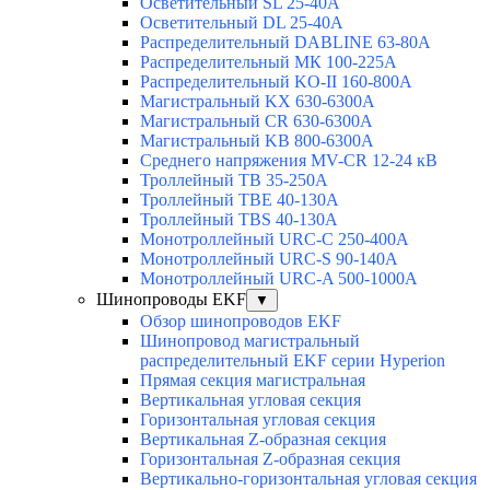
Осветительный SL 25-40А
Осветительный DL 25-40А
Распределительный DABLINE 63-80A
Распределительный МК 100-225А
Распределительный KO-II 160-800А
Магистральный KX 630-6300А
Магистральный CR 630-6300А
Магистральный KB 800-6300А
Среднего напряжения MV-CR 12-24 кВ
Троллейный TB 35-250A
Троллейный TBE 40-130A
Троллейный TBS 40-130A
Монотроллейный URC-C 250-400A
Монотроллейный URC-S 90-140A
Монотроллейный URC-A 500-1000A
Шинопроводы EKF
▼
Обзор шинопроводов EKF
Шинопровод магистральный
распределительный EKF серии Hyperion
Прямая секция магистральная
Вертикальная угловая секция
Горизонтальная угловая секция
Вертикальная Z-образная секция
Горизонтальная Z-образная секция
Вертикально-горизонтальная угловая секция