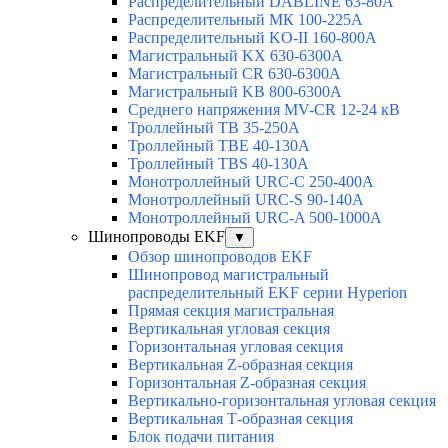
Распределительный DABLINE 63-80A
Распределительный МК 100-225А
Распределительный KO-II 160-800А
Магистральный KX 630-6300А
Магистральный CR 630-6300А
Магистральный KB 800-6300А
Среднего напряжения MV-CR 12-24 кВ
Троллейный TB 35-250A
Троллейный TBE 40-130A
Троллейный TBS 40-130A
Монотроллейный URC-C 250-400A
Монотроллейный URC-S 90-140A
Монотроллейный URC-A 500-1000A
Шинопроводы EKF
▼
Обзор шинопроводов EKF
Шинопровод магистральный
распределительный EKF серии Hyperion
Прямая секция магистральная
Вертикальная угловая секция
Горизонтальная угловая секция
Вертикальная Z-образная секция
Горизонтальная Z-образная секция
Вертикально-горизонтальная угловая секция
Вертикальная Т-образная секция
Блок подачи питания