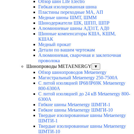
Обзор шин Life Electro
Гибкая изолированная шина
Пластины переходные МА, АП
Медные шины ШМТ, ШММ
Шинодержатели ШК, ШПП, ШПР
Алюминиевые шины АД31Т, АД0
Шинные компенсаторы КША, КШМ,
КШАК
Медный прокат
Детали по вашим чертежам
Алюминиевая, cварочная и заклепочная
проволока
Шинопроводы METAENERGY
▼
Обзор шинопроводов Metaenergy
Магистральный Metaenergy 250-7500A
С литой изоляцией IP68/IP69K Metaenergy
800-6300A
С литой изоляцией до 24 кВ Metaenergy 800-
6300A
Гибкие шины Metaenergy ШМГИ-1
Гибкие шины Metaenergy ШМГИ-10
Твердые изолированные шины Metaenergy
ШМТИ-1
Твердые изолированные шины Metaenergy
ШМТИ-10