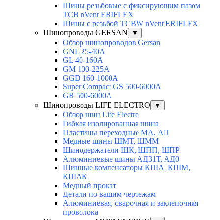
Шины резьбовые с фиксирующим пазом
TCB nVent ERIFLEX
Шины с резьбой TCBW nVent ERIFLEX
Шинопроводы GERSAN
▼
Обзор шинопроводов Gersan
GNL 25-40A
GL 40-160A
GM 100-225A
GGD 160-1000A
Super Compact GS 500-6000A
GR 500-6000A
Шинопроводы LIFE ELECTRO
▼
Обзор шин Life Electro
Гибкая изолированная шина
Пластины переходные МА, АП
Медные шины ШМТ, ШММ
Шинодержатели ШК, ШПП, ШПР
Алюминиевые шины АД31Т, АД0
Шинные компенсаторы КША, КШМ,
КШАК
Медный прокат
Детали по вашим чертежам
Алюминиевая, cварочная и заклепочная
проволока