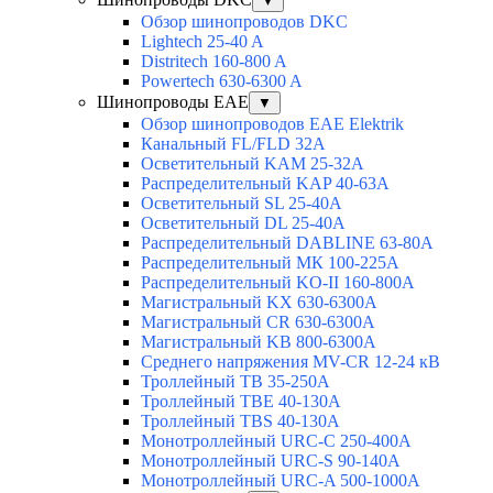
▼
Обзор шинопроводов DKC
Lightech 25-40 A
Distritech 160-800 A
Powertech 630-6300 A
Шинопроводы EAE
▼
Обзор шинопроводов EAE Elektrik
Канальный FL/FLD 32A
Осветительный KAM 25-32А
Распределительный KAP 40-63A
Осветительный SL 25-40А
Осветительный DL 25-40А
Распределительный DABLINE 63-80A
Распределительный МК 100-225А
Распределительный KO-II 160-800А
Магистральный KX 630-6300А
Магистральный CR 630-6300А
Магистральный KB 800-6300А
Среднего напряжения MV-CR 12-24 кВ
Троллейный TB 35-250A
Троллейный TBE 40-130A
Троллейный TBS 40-130A
Монотроллейный URC-C 250-400A
Монотроллейный URC-S 90-140A
Монотроллейный URC-A 500-1000A