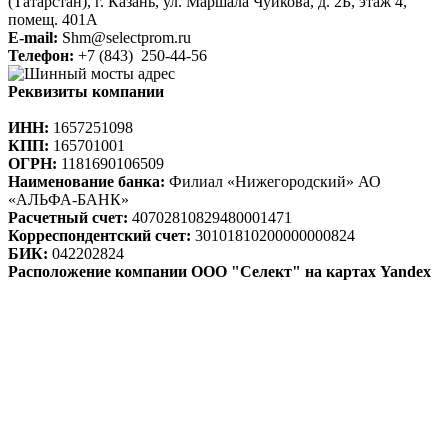
(Татарстан),
г. Казань, ул. Маршала Чуйкова,
д. 2Б, этаж 4,
помещ. 401А
E-mail:
Shm@selectprom.ru
Телефон:
+7 (843) 250-44-56
Реквизиты компании
ИНН:
1657251098
КПП:
165701001
ОГРН:
1181690106509
Наименование банка:
Филиал «Нижегородский» АО
«АЛЬФА-БАНК»
Расчетный счет:
40702810829480001471
Корреспондентский счет:
30101810200000000824
БИК:
042202824
Расположение компании ООО "Селект" на картах Yandex