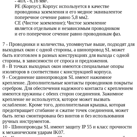
- 40A - 6,16 мм².
РЕ (Корпус); Корпус используется в качестве
проводника заземления и его медное эквивалентое
поперечное сечение равно 5,8 мм2.
СЕ (Чистое заземление); Чистое заземление
является отдельным и независимым проводником
и его поперечное сечение равно проводникам фаз.
7 - Проводники и количества, упомянутые выше, подходят для
выходных окон с одной стороны, а шинопровод SL может
быть изготовлен в разных конструкциях для выхода с одной
стороны, в зависимости от спроса и предложения.
8 - В точках выходных окон имеются специальные опоры
изоляторов в соответствии с конструкцией корпуса.
9 - Соединение шинопроводов SL имеют нажимное
крепление. Дополнительные контакты проводников покрыты
серебром. Для обеспечения надежного контакта с креплением
имеются пружины с обеих сторон соединения. Зажимное
крепление не используется, которое может вызвать
ослабление. Кроме того, дополнительная крышка, которая
предотвращает сгибание и сжатие точек соединения, может
быть легко смонтирована без винтов и без использования
ручных инструментов.
10 - Шинопроводы SL имеют защиту IP 55 и класс прочности
к механическим ударам IK07.