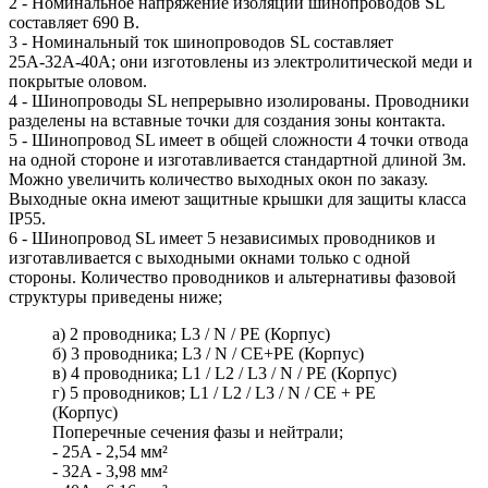
2 - Номинальное напряжение изоляции шинопроводов SL
составляет 690 В.
3 - Номинальный ток шинопроводов SL составляет
25А-32А-40А; они изготовлены из электролитической меди и
покрытые оловом.
4 - Шинопроводы SL непрерывно изолированы. Проводники
разделены на вставные точки для создания зоны контакта.
5 - Шинопровод SL имеет в общей сложности 4 точки отвода
на одной стороне и изготавливается стандартной длиной 3м.
Можно увеличить количество выходных окон по заказу.
Выходные окна имеют защитные крышки для защиты класса
IP55.
6 - Шинопровод SL имеет 5 независимых проводников и
изготавливается с выходными окнами только с одной
стороны. Количество проводников и альтернативы фазовой
структуры приведены ниже;
а) 2 проводника; L3 / N / PE (Корпус)
б) 3 проводника; L3 / N / СЕ+PE (Корпус)
в) 4 проводника; L1 / L2 / L3 / N / PE (Корпус)
г) 5 проводников; L1 / L2 / L3 / N / CE + PE
(Корпус)
Поперечные сечения фазы и нейтрали;
- 25A - 2,54 мм²
- 32A - 3,98 мм²