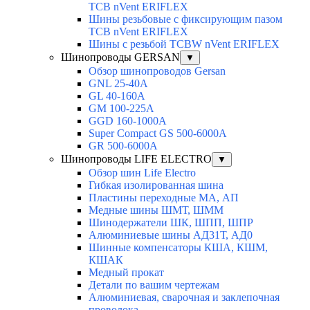
TCB nVent ERIFLEX
Шины резьбовые с фиксирующим пазом
TCB nVent ERIFLEX
Шины с резьбой TCBW nVent ERIFLEX
Шинопроводы GERSAN
▼
Обзор шинопроводов Gersan
GNL 25-40A
GL 40-160A
GM 100-225A
GGD 160-1000A
Super Compact GS 500-6000A
GR 500-6000A
Шинопроводы LIFE ELECTRO
▼
Обзор шин Life Electro
Гибкая изолированная шина
Пластины переходные МА, АП
Медные шины ШМТ, ШММ
Шинодержатели ШК, ШПП, ШПР
Алюминиевые шины АД31Т, АД0
Шинные компенсаторы КША, КШМ,
КШАК
Медный прокат
Детали по вашим чертежам
Алюминиевая, cварочная и заклепочная
проволока