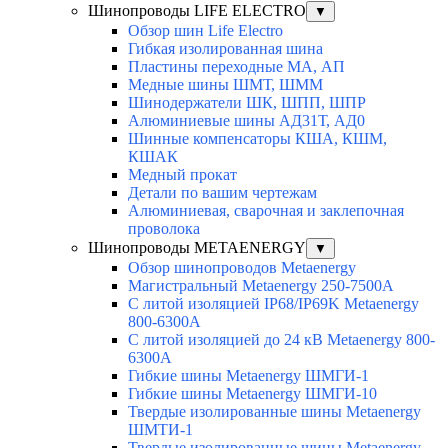
Шинопроводы LIFE ELECTRO
▼
Обзор шин Life Electro
Гибкая изолированная шина
Пластины переходные МА, АП
Медные шины ШМТ, ШММ
Шинодержатели ШК, ШПП, ШПР
Алюминиевые шины АД31Т, АД0
Шинные компенсаторы КША, КШМ,
КШАК
Медный прокат
Детали по вашим чертежам
Алюминиевая, cварочная и заклепочная
проволока
Шинопроводы METAENERGY
▼
Обзор шинопроводов Metaenergy
Магистральный Metaenergy 250-7500A
С литой изоляцией IP68/IP69K Metaenergy
800-6300A
С литой изоляцией до 24 кВ Metaenergy 800-
6300A
Гибкие шины Metaenergy ШМГИ-1
Гибкие шины Metaenergy ШМГИ-10
Твердые изолированные шины Metaenergy
ШМТИ-1
Твердые изолированные шины Metaenergy