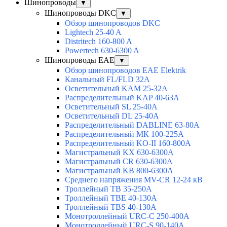
Шинопроводы
▼
Шинопроводы DKC
▼
Обзор шинопроводов DKC
Lightech 25-40 A
Distritech 160-800 A
Powertech 630-6300 A
Шинопроводы EAE
▼
Обзор шинопроводов EAE Elektrik
Канальный FL/FLD 32A
Осветительный KAM 25-32А
Распределительный KAP 40-63A
Осветительный SL 25-40А
Осветительный DL 25-40А
Распределительный DABLINE 63-80A
Распределительный МК 100-225А
Распределительный KO-II 160-800А
Магистральный KX 630-6300А
Магистральный CR 630-6300А
Магистральный KB 800-6300А
Среднего напряжения MV-CR 12-24 кВ
Троллейный TB 35-250A
Троллейный TBE 40-130A
Троллейный TBS 40-130A
Монотроллейный URC-C 250-400A
Монотроллейный URC-S 90-140A