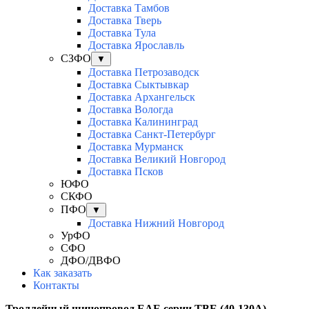
Доставка Тамбов
Доставка Тверь
Доставка Тула
Доставка Ярославль
СЗФО
▼
Доставка Петрозаводск
Доставка Сыктывкар
Доставка Архангельск
Доставка Вологда
Доставка Калининград
Доставка Санкт-Петербург
Доставка Мурманск
Доставка Великий Новгород
Доставка Псков
ЮФО
СКФО
ПФО
▼
Доставка Нижний Новгород
УрФО
СФО
ДФО/ДВФО
Как заказать
Контакты
Троллейный шинопровод
EAE
серии TBE (40-130A)