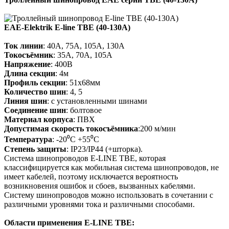
EAE-Elektrik
E-line TBЕ (40-130А)
Ток линии
: 40А, 75А, 105А, 130А
Токосъёмник
: 35А, 70А, 105А
Напряжение
: 400В
Длина секции
: 4м
Профиль секции
: 51х68мм
Количество шин
: 4, 5
Линия шин
: с установленными шинами
Соединение шин
: болтовое
Материал корпуса
: ПВХ
Допустимая скорость токосъёмника
:200 м/мин
Температура
: -20⁰С +55⁰С
Степень защиты
: IP23/IP44 (+шторка).
Система шинопроводов Е-LINE TBE, которая
классифицируется как мобильная система шинопроводов, не
имеет кабелей, поэтому исключается вероятность
возникновения ошибок и сбоев, вызванных кабелями.
Систему шинопроводов можно использовать в сочетании с
различными уровнями тока и различными способами.
Области применения E-LINE TBE: