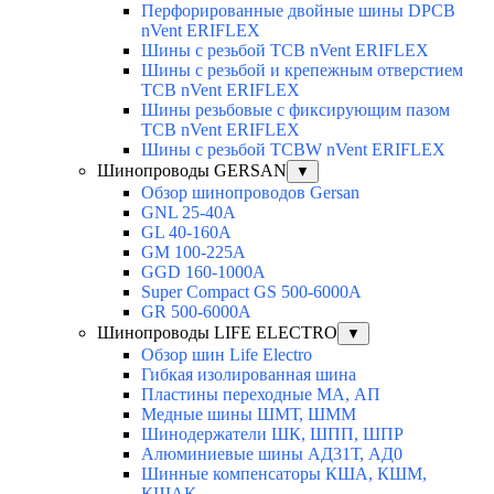
Перфорированные двойные шины DPCB
nVent ERIFLEX
Шины с резьбой TCB nVent ERIFLEX
Шины с резьбой и крепежным отверстием
TCB nVent ERIFLEX
Шины резьбовые с фиксирующим пазом
TCB nVent ERIFLEX
Шины с резьбой TCBW nVent ERIFLEX
Шинопроводы GERSAN
▼
Обзор шинопроводов Gersan
GNL 25-40A
GL 40-160A
GM 100-225A
GGD 160-1000A
Super Compact GS 500-6000A
GR 500-6000A
Шинопроводы LIFE ELECTRO
▼
Обзор шин Life Electro
Гибкая изолированная шина
Пластины переходные МА, АП
Медные шины ШМТ, ШММ
Шинодержатели ШК, ШПП, ШПР
Алюминиевые шины АД31Т, АД0
Шинные компенсаторы КША, КШМ,
КШАК