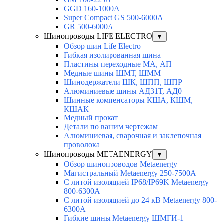
GGD 160-1000A
Super Compact GS 500-6000A
GR 500-6000A
Шинопроводы LIFE ELECTRO
▼
Обзор шин Life Electro
Гибкая изолированная шина
Пластины переходные МА, АП
Медные шины ШМТ, ШММ
Шинодержатели ШК, ШПП, ШПР
Алюминиевые шины АД31Т, АД0
Шинные компенсаторы КША, КШМ,
КШАК
Медный прокат
Детали по вашим чертежам
Алюминиевая, cварочная и заклепочная
проволока
Шинопроводы METAENERGY
▼
Обзор шинопроводов Metaenergy
Магистральный Metaenergy 250-7500A
С литой изоляцией IP68/IP69K Metaenergy
800-6300A
С литой изоляцией до 24 кВ Metaenergy 800-
6300A
Гибкие шины Metaenergy ШМГИ-1