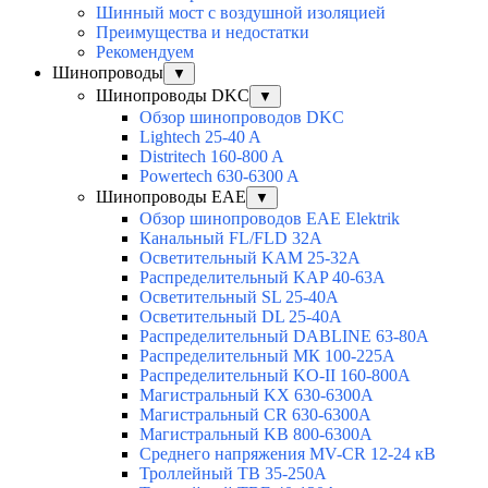
Шинный мост с воздушной изоляцией
Преимущества и недостатки
Рекомендуем
Шинопроводы
▼
Шинопроводы DKC
▼
Обзор шинопроводов DKC
Lightech 25-40 A
Distritech 160-800 A
Powertech 630-6300 A
Шинопроводы EAE
▼
Обзор шинопроводов EAE Elektrik
Канальный FL/FLD 32A
Осветительный KAM 25-32А
Распределительный KAP 40-63A
Осветительный SL 25-40А
Осветительный DL 25-40А
Распределительный DABLINE 63-80A
Распределительный МК 100-225А
Распределительный KO-II 160-800А
Магистральный KX 630-6300А
Магистральный CR 630-6300А
Магистральный KB 800-6300А
Среднего напряжения MV-CR 12-24 кВ
Троллейный TB 35-250A