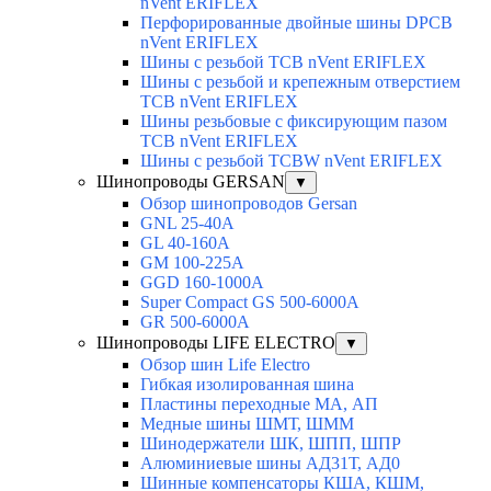
nVent ERIFLEX
Перфорированные двойные шины DPCB
nVent ERIFLEX
Шины с резьбой TCB nVent ERIFLEX
Шины с резьбой и крепежным отверстием
TCB nVent ERIFLEX
Шины резьбовые с фиксирующим пазом
TCB nVent ERIFLEX
Шины с резьбой TCBW nVent ERIFLEX
Шинопроводы GERSAN
▼
Обзор шинопроводов Gersan
GNL 25-40A
GL 40-160A
GM 100-225A
GGD 160-1000A
Super Compact GS 500-6000A
GR 500-6000A
Шинопроводы LIFE ELECTRO
▼
Обзор шин Life Electro
Гибкая изолированная шина
Пластины переходные МА, АП
Медные шины ШМТ, ШММ
Шинодержатели ШК, ШПП, ШПР
Алюминиевые шины АД31Т, АД0
Шинные компенсаторы КША, КШМ,