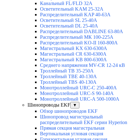
Канальный FL/FLD 32A
Осветительный KAM 25-32А
Распределительный KAP 40-63A
Осветительный SL 25-40А
Осветительный DL 25-40А
Распределительный DABLINE 63-80A
Распределительный МК 100-225А
Распределительный KO-II 160-800А
Магистральный KX 630-6300А
Магистральный CR 630-6300А
Магистральный KB 800-6300А
Среднего напряжения MV-CR 12-24 кВ
Троллейный TB 35-250A
Троллейный TBE 40-130A
Троллейный TBS 40-130A
Монотроллейный URC-C 250-400A
Монотроллейный URC-S 90-140A
Монотроллейный URC-A 500-1000A
Шинопроводы EKF
▼
Обзор шинопроводов EKF
Шинопровод магистральный
распределительный EKF серии Hyperion
Прямая секция магистральная
Вертикальная угловая секция
Горизонтальная угловая секция