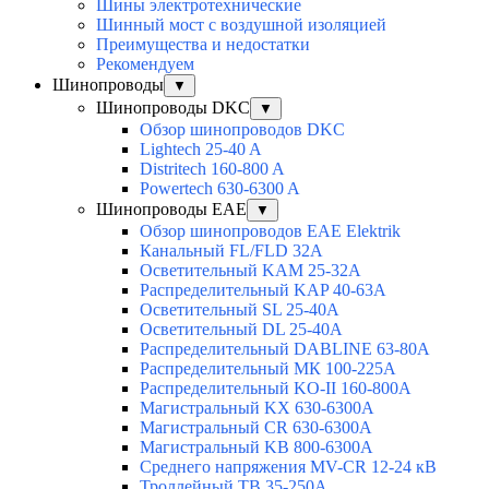
Шины электротехнические
Шинный мост с воздушной изоляцией
Преимущества и недостатки
Рекомендуем
Шинопроводы
▼
Шинопроводы DKC
▼
Обзор шинопроводов DKC
Lightech 25-40 A
Distritech 160-800 A
Powertech 630-6300 A
Шинопроводы EAE
▼
Обзор шинопроводов EAE Elektrik
Канальный FL/FLD 32A
Осветительный KAM 25-32А
Распределительный KAP 40-63A
Осветительный SL 25-40А
Осветительный DL 25-40А
Распределительный DABLINE 63-80A
Распределительный МК 100-225А
Распределительный KO-II 160-800А
Магистральный KX 630-6300А
Магистральный CR 630-6300А
Магистральный KB 800-6300А
Среднего напряжения MV-CR 12-24 кВ
Троллейный TB 35-250A