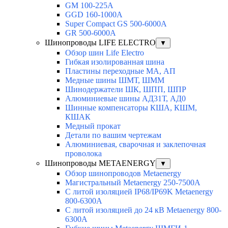
GM 100-225A
GGD 160-1000A
Super Compact GS 500-6000A
GR 500-6000A
Шинопроводы LIFE ELECTRO
▼
Обзор шин Life Electro
Гибкая изолированная шина
Пластины переходные МА, АП
Медные шины ШМТ, ШММ
Шинодержатели ШК, ШПП, ШПР
Алюминиевые шины АД31Т, АД0
Шинные компенсаторы КША, КШМ,
КШАК
Медный прокат
Детали по вашим чертежам
Алюминиевая, cварочная и заклепочная
проволока
Шинопроводы METAENERGY
▼
Обзор шинопроводов Metaenergy
Магистральный Metaenergy 250-7500A
С литой изоляцией IP68/IP69K Metaenergy
800-6300A
С литой изоляцией до 24 кВ Metaenergy 800-
6300A