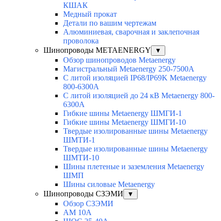
КШАК
Медный прокат
Детали по вашим чертежам
Алюминиевая, cварочная и заклепочная
проволока
Шинопроводы METAENERGY
▼
Обзор шинопроводов Metaenergy
Магистральный Metaenergy 250-7500A
С литой изоляцией IP68/IP69K Metaenergy
800-6300A
С литой изоляцией до 24 кВ Metaenergy 800-
6300A
Гибкие шины Metaenergy ШМГИ-1
Гибкие шины Metaenergy ШМГИ-10
Твердые изолированные шины Metaenergy
ШМТИ-1
Твердые изолированные шины Metaenergy
ШМТИ-10
Шины плетеные и заземления Metaenergy
ШМП
Шины силовые Metaenergy
Шинопроводы СЗЭМИ
▼
Обзор СЗЭМИ
АМ 10А