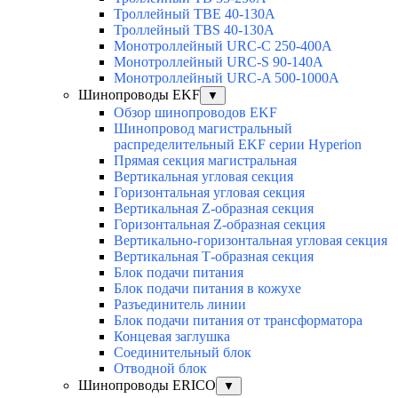
Троллейный TBE 40-130A
Троллейный TBS 40-130A
Монотроллейный URC-C 250-400A
Монотроллейный URC-S 90-140A
Монотроллейный URC-A 500-1000A
Шинопроводы EKF
▼
Обзор шинопроводов EKF
Шинопровод магистральный
распределительный EKF серии Hyperion
Прямая секция магистральная
Вертикальная угловая секция
Горизонтальная угловая секция
Вертикальная Z-образная секция
Горизонтальная Z-образная секция
Вертикально-горизонтальная угловая секция
Вертикальная Т-образная секция
Блок подачи питания
Блок подачи питания в кожухе
Разъединитель линии
Блок подачи питания от трансформатора
Концевая заглушка
Соединительный блок
Отводной блок
Шинопроводы ERICO
▼